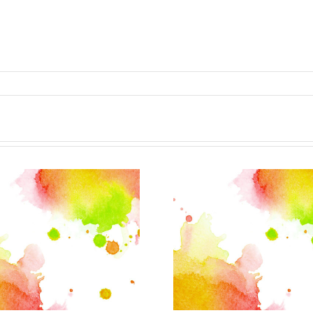
„Tanz au
Lernfüchse
Platz“
lernen in
integrati
Kleingruppen
der Beg