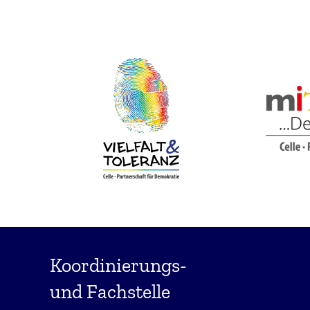
g“:
Koordinierungs-
und Fachstelle