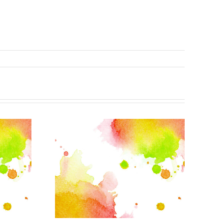
Charaktere selbst
erschaffen:
f dem
Jugendforum und
 als
Kultur trif(f)t
ver Ort
laden zur „Pen-
egnung
and-Paper-