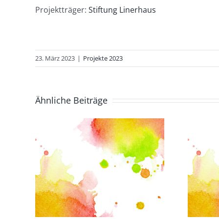
Projektträger:
Stiftung Linerhaus
23. März 2023
|
Projekte 2023
Ähnliche Beiträge
lbst
:
Immer mehr
 und
Teilnehmerinnen
)t
beim
en-
Interkulturellen
-
Frauentreff