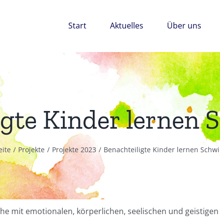
Start
Aktuelles
Über uns
igte Kinder lerne
eite
Projekte
Projekte 2023
Benachteiligte Kinder lernen Sch
che mit emotionalen, körperlichen, seelischen und geistigen