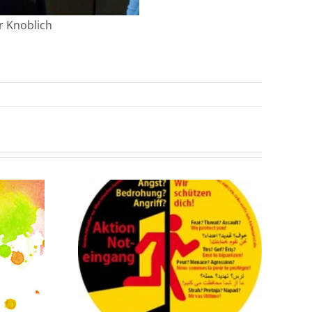
r Knoblich
InKo –
mus hat
Interkulturelles
ichter
Kochen