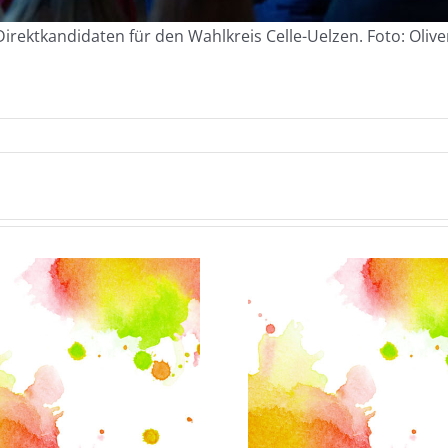
ektkandidaten für den Wahlkreis Celle-Uelzen. Foto: Olive
Extremis
„Ich bin so müde“
viele Ges