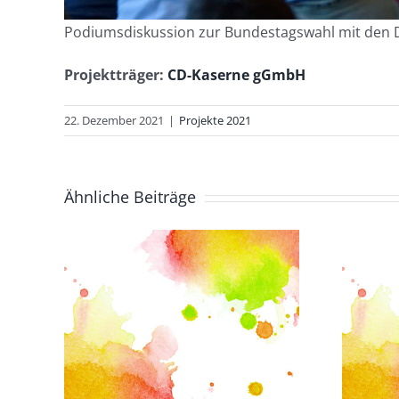
Podiumsdiskussion zur Bundestagswahl mit den Dir
Projektträger:
CD-Kaserne gGmbH
22. Dezember 2021
|
Projekte 2021
Ähnliche Beiträge
Wehrhafte
Demokratie
les
stärken,
Ausgrenzung
entgegentreten